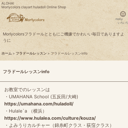
ALOHA!
Morlycolors clayart huladoll Online Shop
morL
いろいろ
Morlycolorsフラドールとともにご機嫌でかわいい毎日でありますよ
うに
ホーム
>
フラドールレッスン
>
フラドールレッスンinfo
フラドールレッスンinfo
お教室でのレッスンは
・UMAHANA School (五反田/大崎)
https://umahana.com/huladoll/
・Hulale`a （横浜）
https://www.hulalea.com/culture/kouza/
・よみうりカルチャー（錦糸町クラス・荻窪クラス）