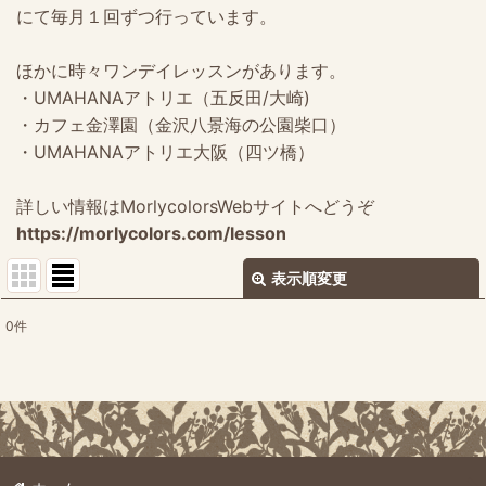
にて毎月１回ずつ行っています。
ほかに時々ワンデイレッスンがあります。
・UMAHANAアトリエ（五反田/大崎)
・カフェ金澤園（金沢八景海の公園柴口）
・UMAHANAアトリエ大阪（四ツ橋）
詳しい情報はMorlycolorsWebサイトへどうぞ
https://morlycolors.com/lesson
表示順変更
閉じる
0
件
表示数
:
並び順
:
絞り込む